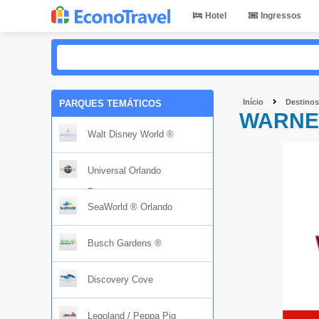
Hotel
Ingressos
Início
Destinos
PARQUES TEMÁTICOS
WARNE
Walt Disney World ®
Universal Orlando
Resort
SeaWorld ® Orlando
Busch Gardens ®
Discovery Cove
Legoland / Peppa Pig