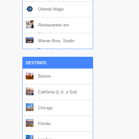
Orlando Magic
Restaurantes em
Orlando
Warner Bros. Studio
Tour Hollywood - Los
Angeles
DESTINOS
Boston
Califórnia (L.A. e Sul)
Chicago
Flórida