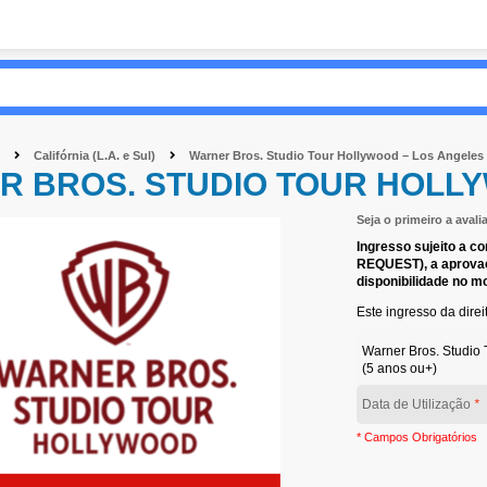
Califórnia (L.A. e Sul)
Warner Bros. Studio Tour Hollywood – Los Angeles
R BROS. STUDIO TOUR HOLL
Seja o primeiro a avali
Ingresso sujeito a c
REQUEST), a aprovaç
disponibilidade no m
Este ingresso da direit
Warner Bros. Studio 
(5 anos ou+)
Data de Utilização
*
* Campos Obrigatórios