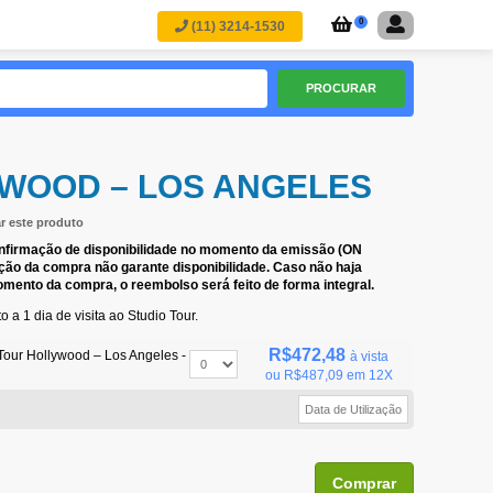
0
(11) 3214-1530
PROCURAR
YWOOD – LOS ANGELES
ar este produto
onfirmação de disponibilidade no momento da emissão (ON
ão da compra não garante disponibilidade. Caso não haja
omento da compra, o reembolso será feito de forma integral.
o a 1 dia de visita ao Studio Tour.
R$472,48
Tour Hollywood – Los Angeles -
à vista
ou
R$487,09
em 12X
Comprar