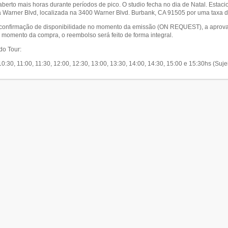
 aberto mais horas durante períodos de pico. O studio fecha no dia de Natal. Esta
a Warner Blvd, localizada na 3400 Warner Blvd. Burbank, CA 91505 por uma taxa d
a confirmação de disponibilidade no momento da emissão (ON REQUEST), a aprova
 momento da compra, o reembolso será feito de forma integral.
do Tour:
 10:30, 11:00, 11:30, 12:00, 12:30, 13:00, 13:30, 14:00, 14:30, 15:00 e 15:30hs (Suje