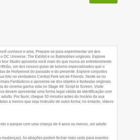
 você conhece e ama. Prepare-se para experimentar um dos
 DC Universe: The Exhibit e os Batmobiles originais. Explore
so tour Studio aproxima você mais do que nunca ao entretenimento
fitrião, um dos nossos guias de turismo especializados que o
das de Hollywood do passado e do presente. Explore conjuntos
ua foto no verdadeiro Central Perk set de Friends. Sente-se no
mais Fantásticos e aproxime-se dos objetos e fantasias originais.
do cinema ganha vida no Stage 48: Script to Screen. Visite
s devem apresentar uma forma legal válida de identificação com
adulto. Por favor, chegue 30 minutos antes do horário da sua
idas a menos que seja instruído de outra forma; no entanto, vídeos
 o parque com uma criança de 4 anos ou menos, um adulto
 a mudanças). As atrações podem fechar mais cedo para eventos