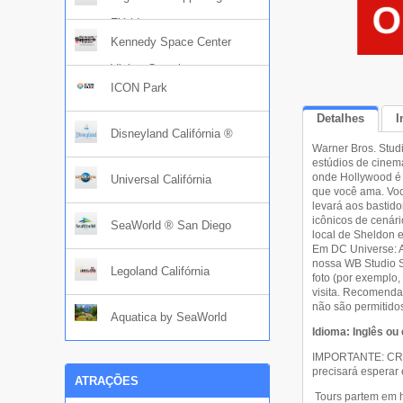
Flórida
Kennedy Space Center
Visitor Complex
ICON Park
Detalhes
I
Disneyland Califórnia ®
Warner Bros. Stud
estúdios de cinem
onde Hollywood é 
Universal Califórnia
que você ama. Você
levará aos bastid
icônicos de cenári
SeaWorld ® San Diego
local de Sheldon e
Em DC Universe: A
nossa WB Studio S
Legoland Califórnia
foto (por exemplo
visita. Recomendam
não são permitido
Aquatica by SeaWorld
Idioma: Inglês ou
IMPORTANTE: CRIA
precisará esperar
ATRAÇÕES
Tours partem em h