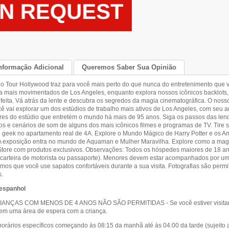
nformação Adicional
Queremos Saber Sua Opinião
io Tour Hollywood traz para você mais perto do que nunca do entretenimento que
a mais movimentados de Los Angeles, enquanto explora nossos icônicos backlots, o
feita. Vá atrás da lente e descubra os segredos da magia cinematográfica. O nos
 vai explorar um dos estúdios de trabalho mais ativos de Los Angeles, com seu an
ores do estúdio que entretém o mundo há mais de 95 anos. Siga os passos das len
os e cenários de som de alguns dos mais icônicos filmes e programas de TV. Tire s
 geek no apartamento real de 4A. Explore o Mundo Mágico de Harry Potter e os Ani
 exposição entra no mundo de Aquaman e Mulher Maravilha. Explore como a magia 
tore com produtos exclusivos. Observações: Todos os hóspedes maiores de 18 ano
, carteira de motorista ou passaporte). Menores devem estar acompanhados por um 
os que você use sapatos confortáveis durante a sua visita. Fotografias são permit
s.
 espanhol
NÇAS COM MENOS DE 4 ANOS NÃO SÃO PERMITIDAS - Se você estiver visitando
 em uma área de espera com a criança.
orários específicos começando às 08:15 da manhã até às 04:00 da tarde (sujeito