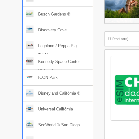
Busch Gardens ®
Discovery Cove
17 Produto(s)
Legoland / Peppa Pig
Flórida
Kennedy Space Center
Visitor Complex
ICON Park
Disneyland Califórnia ®
Universal Califórnia
SeaWorld ® San Diego