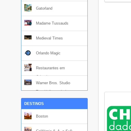
Gatorland
Madame Tussauds
Medieval Times
Orlando Magic
Restaurantes em
Orlando
Warner Bros. Studio
Tour Hollywood - Los
Angeles
DESTINOS
Boston