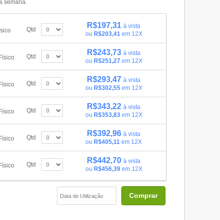
da semana.
R$197,31
à vista
Qtd
sico
ou
R$203,41
em 12X
R$243,73
à vista
Qtd
Físico
ou
R$251,27
em 12X
R$293,47
à vista
Qtd
Físico
ou
R$302,55
em 12X
R$343,22
à vista
Qtd
Físico
ou
R$353,83
em 12X
R$392,96
à vista
Qtd
Físico
ou
R$405,11
em 12X
R$442,70
à vista
Qtd
Físico
ou
R$456,39
em 12X
Comprar