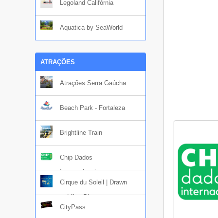
Legoland Califórnia
Aquatica by SeaWorld
ATRAÇÕES
Atrações Serra Gaúcha
Beach Park - Fortaleza
Brightline Train
Chip Dados
Internacional
Cirque du Soleil | Drawn
to Life - Disney
CityPass