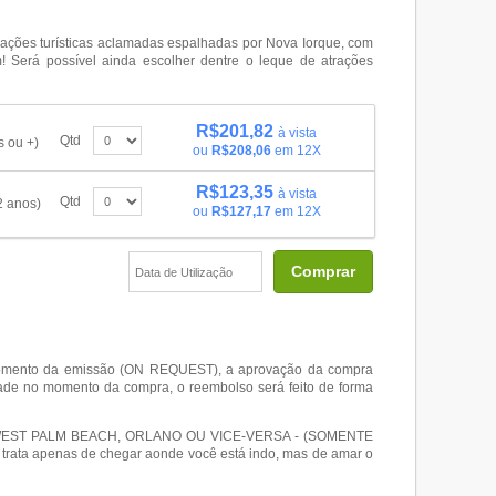
ações turísticas aclamadas espalhadas por Nova Iorque, com
! Será possível ainda escolher dentre o leque de atrações
R$201,82
à vista
Qtd
s ou +)
ou
R$208,06
em 12X
R$123,35
à vista
Qtd
2 anos)
ou
R$127,17
em 12X
Comprar
o momento da emissão (ON REQUEST), a aprovação da compra
dade no momento da compra, o reembolso será feito de forma
WEST PALM BEACH, ORLANO OU VICE-VERSA - (SOMENTE
 trata apenas de chegar aonde você está indo, mas de amar o