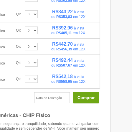
ou
R$302,55
em 12X
R$343,22
à vista
Qtd
ico
ou
R$353,83
em 12X
R$392,96
à vista
Qtd
ico
ou
R$405,11
em 12X
R$442,70
à vista
Qtd
ico
ou
R$456,39
em 12X
R$492,44
à vista
Qtd
ico
ou
R$507,67
em 12X
R$542,18
à vista
Qtd
ico
ou
R$558,95
em 12X
Comprar
méricas - CHIP Físico
om segurança e tranquilidade, sabendo quanto vai gastar com
 qualidade e sem depender de Wi-fi. Você mantém seu número