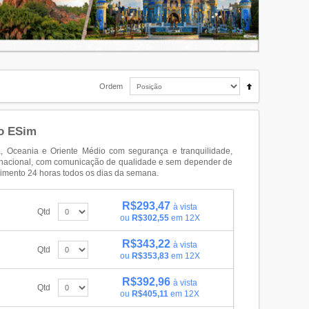
Ordem
do ESim
ia, Oceania e Oriente Médio com segurança e tranquilidade,
ernacional, com comunicação de qualidade e sem depender de
imento 24 horas todos os dias da semana.
R$293,47
à vista
Qtd
ou
R$302,55
em 12X
R$343,22
à vista
Qtd
ou
R$353,83
em 12X
R$392,96
à vista
Qtd
ou
R$405,11
em 12X