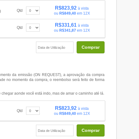
R$823,92
à vista
Qtd
)
ou
R$849,40
em 12X
R$331,61
à vista
Qtd
ou
R$341,87
em 12X
Comprar
o momento da emissão (ON REQUEST), a aprovação da compra
dade no momento da compra, o reembolso será feito de forma
de chegar aonde você está indo, mas de amar o caminho até lá.
R$823,92
à vista
Qtd
ou
R$849,40
em 12X
Comprar