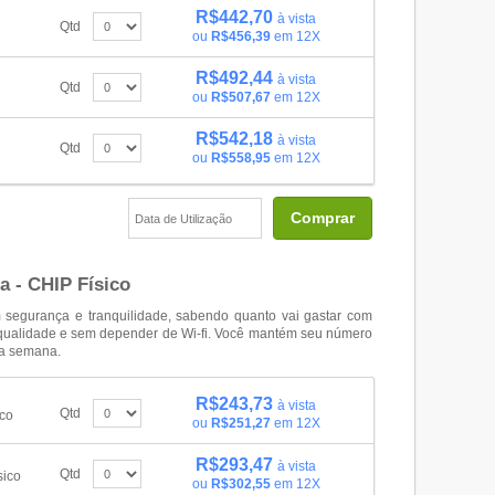
R$442,70
à vista
Qtd
ou
R$456,39
em 12X
R$492,44
à vista
Qtd
ou
R$507,67
em 12X
R$542,18
à vista
Qtd
ou
R$558,95
em 12X
Comprar
a - CHIP Físico
 segurança e tranquilidade, sabendo quanto vai gastar com
 qualidade e sem depender de Wi-fi. Você mantém seu número
da semana.
R$243,73
à vista
Qtd
ico
ou
R$251,27
em 12X
R$293,47
à vista
Qtd
sico
ou
R$302,55
em 12X