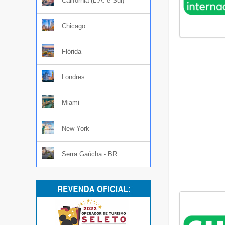
Califórnia (L.A. e Sul)
Chicago
Flórida
Londres
Miami
New York
Serra Gaúcha - BR