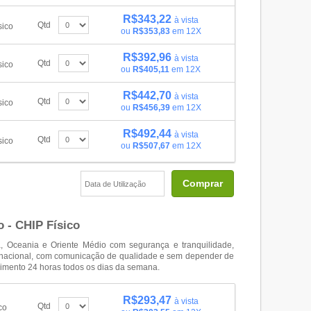
R$343,22
à vista
Qtd
sico
ou
R$353,83
em 12X
R$392,96
à vista
Qtd
sico
ou
R$405,11
em 12X
R$442,70
à vista
Qtd
sico
ou
R$456,39
em 12X
R$492,44
à vista
Qtd
sico
ou
R$507,67
em 12X
Comprar
 - CHIP Físico
ia, Oceania e Oriente Médio com segurança e tranquilidade,
ernacional, com comunicação de qualidade e sem depender de
imento 24 horas todos os dias da semana.
R$293,47
à vista
Qtd
co