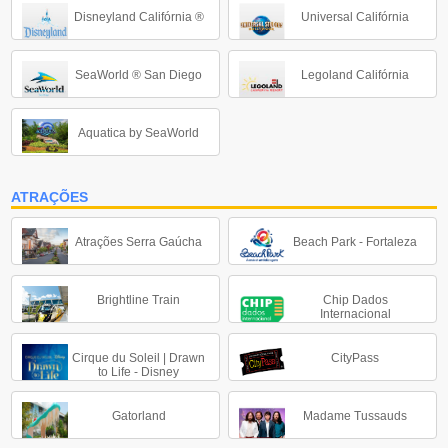
Disneyland Califórnia ®
Universal Califórnia
SeaWorld ® San Diego
Legoland Califórnia
Aquatica by SeaWorld
ATRAÇÕES
Atrações Serra Gaúcha
Beach Park - Fortaleza
Brightline Train
Chip Dados
Internacional
Cirque du Soleil | Drawn
CityPass
to Life - Disney
Gatorland
Madame Tussauds