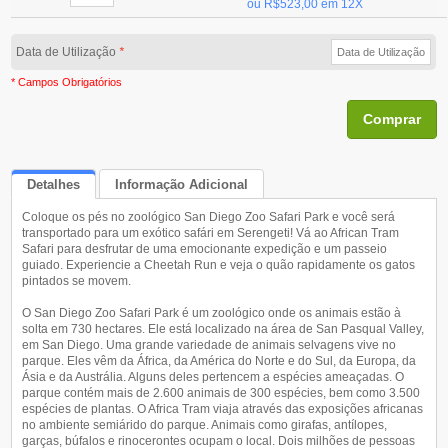
ou
R$523,00
em 12X
Data de Utilização
*
* Campos Obrigatórios
Comprar
Detalhes
Informação Adicional
Coloque os pés no zoológico San Diego Zoo Safari Park e você será
Queremos Saber Sua Opinião
transportado para um exótico safári em Serengeti! Vá ao African Tram
Safari para desfrutar de uma emocionante expedição e um passeio
guiado. Experiencie a Cheetah Run e veja o quão rapidamente os gatos
pintados se movem.
O San Diego Zoo Safari Park é um zoológico onde os animais estão à
solta em 730 hectares. Ele está localizado na área de San Pasqual Valley,
em San Diego. Uma grande variedade de animais selvagens vive no
parque. Eles vêm da África, da América do Norte e do Sul, da Europa, da
Ásia e da Austrália. Alguns deles pertencem a espécies ameaçadas. O
parque contém mais de 2.600 animais de 300 espécies, bem como 3.500
espécies de plantas. O Africa Tram viaja através das exposições africanas
no ambiente semiárido do parque. Animais como girafas, antílopes,
garças, búfalos e rinocerontes ocupam o local. Dois milhões de pessoas