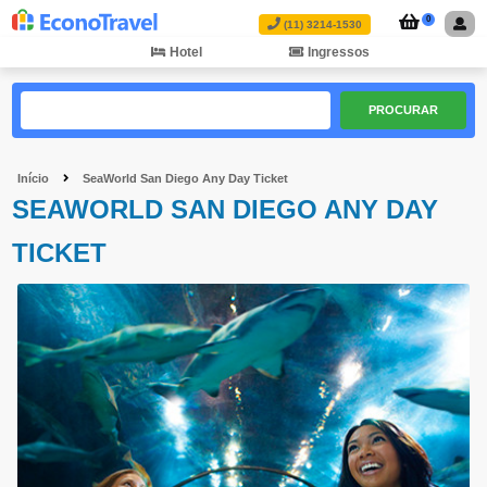
0
(11) 3214-1530
Hotel
Ingressos
PROCURAR
Início
SeaWorld San Diego Any Day Ticket
SEAWORLD SAN DIEGO ANY DAY
TICKET