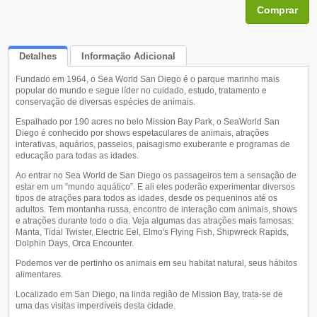
Comprar
Detalhes
Informação Adicional
Fundado em 1964, o Sea World San Diego é o parque marinho mais
Queremos Saber Sua Opinião
popular do mundo e segue líder no cuidado, estudo, tratamento e
conservação de diversas espécies de animais.
Espalhado por 190 acres no belo Mission Bay Park, o SeaWorld San
Diego é conhecido por shows espetaculares de animais, atrações
interativas, aquários, passeios, paisagismo exuberante e programas de
educação para todas as idades.
Ao entrar no Sea World de San Diego os passageiros tem a sensação de
estar em um “mundo aquático”. E ali eles poderão experimentar diversos
tipos de atrações para todos as idades, desde os pequeninos até os
adultos. Tem montanha russa, encontro de interação com animais, shows
e atrações durante todo o dia. Veja algumas das atrações mais famosas:
Manta, Tidal Twister, Electric Eel, Elmo's Flying Fish, Shipwreck Rapids,
Dolphin Days, Orca Encounter.
Podemos ver de pertinho os animais em seu habitat natural, seus hábitos
alimentares.
Localizado em San Diego, na linda região de Mission Bay, trata-se de
uma das visitas imperdíveis desta cidade.