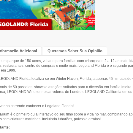
nformação Adicional
Queremos Saber Sua Opinião
é um parque de 150 acres, voltado para famílias com crianças de 2 a 12 anos de 
as, restaurantes, centro de compras e muito mais. Legoland Florida é o segundo p
to em 1999.
LEGOLAND Florida localiza-se em Winter Haven, Florida, a apenas 45 minutos de
ais de 50 passeios, shows e atrações voltadas para a diversão em família intei
arca, LEGOLAND Windsor nos arredores de Londres, LEGOLAND California em os
venha correndo conhecer o Legoland Florida!
arium
é o primeiro guia interativo do seu filho sobre a vida no mar, combinando a
 com criaturas marinhas, incluindo tubarões, polvos e arraias!
tante: