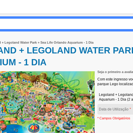
 + Legoland Water Park + Sea Life Orlando Aquarium - 1 Dia
ND + LEGOLAND WATER PARK
UM - 1 DIA
Seja o primeiro a avali
Com este ingresso voc
parque Lego localizad
Legoland + Legoland
Aquarium - 1 Dia (2 
Data de Utilização
*
* Campos Obrigatórios