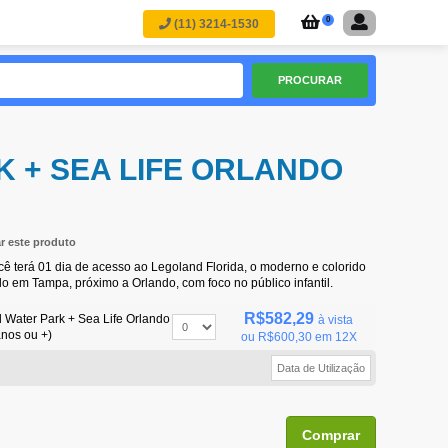
0
(11) 3214-1530
PROCURAR
 + SEA LIFE ORLANDO
ar este produto
ê terá 01 dia de acesso ao Legoland Florida, o moderno e colorido
o em Tampa, próximo a Orlando, com foco no público infantil.
R$582,29
 Water Park + Sea Life Orlando
à vista
anos ou +)
ou
R$600,30
em 12X
Comprar