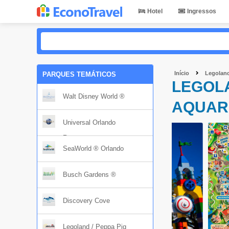
Hotel
Ingressos
Início
Legoland
PARQUES TEMÁTICOS
LEGOLA
Walt Disney World ®
AQUARI
Universal Orlando
Resort
SeaWorld ® Orlando
Busch Gardens ®
Discovery Cove
Legoland / Peppa Pig