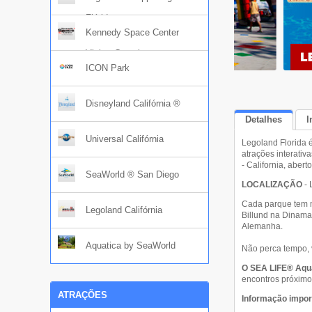
Flórida
Kennedy Space Center
Visitor Complex
ICON Park
Disneyland Califórnia ®
Detalhes
I
Universal Califórnia
Legoland Florida 
atrações interativ
- California, aber
SeaWorld ® San Diego
LOCALIZAÇÃO
- 
Cada parque tem m
Legoland Califórnia
Billund na Dinam
Alemanha.
Aquatica by SeaWorld
Não perca tempo, 
O SEA LIFE® Aqu
encontros próximos
ATRAÇÕES
Informação impor