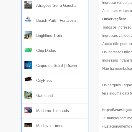
Ingresso válido pa
Atrações Serra Gaúcha
Ambas as visitas 
Observações:
Beach Park - Fortaleza
Todos os ingresso
Brightline Train
Ingressos válidos
A data não pode s
Chip Dados
Os ingressos não 
Internacional
Ingressos intransf
Cirque du Soleil | Drawn
Não há reembolso 
to Life - Disney
CityPass
Os parques Legola
terá alguma data f
Gatorland
https://www.legol
Madame Tussauds
- Crianças com me
Medieval Times
- Estacionamento d