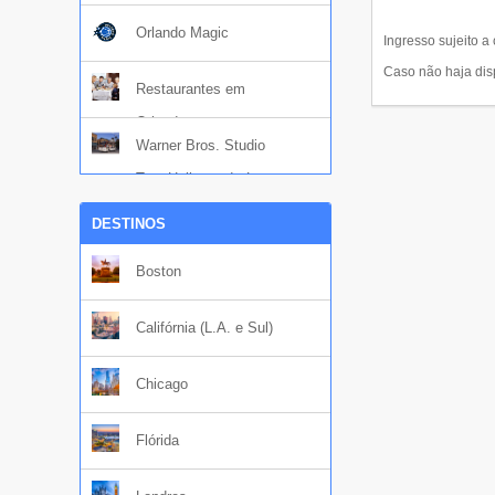
Orlando Magic
Ingresso sujeito 
Caso não haja dis
Restaurantes em
Orlando
Warner Bros. Studio
Tour Hollywood - Los
Angeles
DESTINOS
Boston
Califórnia (L.A. e Sul)
Chicago
Flórida