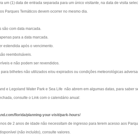
ra um (1) data de entrada separada para um único visitante, na data de visita se
aos Parques Temáticos devem ocorrer no mesmo dia.
s são com data marcada.
 apenas para a data marcada.
er estendida após o vencimento.
são reembolsáveis.
eríveis e não podem ser revendidos.
para bilhetes não utilizados e/ou expirados ou condições meteorológicas adversa
nd e Legoland Water Park e Sea Life não abrem em algumas datas, para saber s
echada, consulte o Link com o calendário anual:
and.com/florida/planning-your-visit/park-hours/
nos de 2 anos de idade não necessitam de ingresso para terem acesso aos Parq
isponível (não incluído), consulte valores.