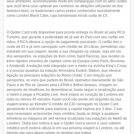
seus arredores, economizando muito em comparação com os altos custos
que você teria caso optasse por conhecer as atrações utilizando-se dos
famosos taxis, os tradicionais carros pretos conhecidos mundialmente
como London Black Cabs, cuja bandeirada inicial custa de £3.
O Oyster Card está disponível para pronta entrega no Brasil só pela RCA
Turismo, que garante a praticidade de já sair do País com seu cartão em
mãos. A RCA oferece a opção de pagamento parcelado. O cartão tem o
custo de £5 e já vem carregado com crédito de 30 Libras, permitindo uso
imediato em sua viagem, desde a sua chegada na cidade, seja em um
dos aeroportos, ou estações de trem como Saint Pancras, que recebe os
trens rápidos oriundos de capitais como da Europa como Paris, Bruxelas
e Amsterdã. A estação está integrada com o metro na vizinha King’s Cross
e a poucas quadras da estação ferroviária Euston Station, que oferece
ligação as principais estações do Reino Unido. Com relação aos
aeroportos, os voos que partem do Brasil, operados diariamente de São
Paulo e do Rio de Janeiro pela LATAM e British Airways, chegam no
aeroporto de Heathrow. Ao desembarcar, basta seguir a sinalização para
o metrô e pegar a Picadilly Line. Você estará no coração de Londres em
mais ou menos 45 minutos. Assim você não perde um segundo da sua
viagem preso ao trânsito! O crédito de £30 carregado no Oyster Card
geralmente é suficiente para explorar a capital inglesa por 3 dias. Caso
seja necessário acrescentar mais créditos, basta se dirigir a qualquer
bilheteria ou máquina de self-service localizada nas estações do Metrô de
Londres. Outra boa notícia é que o Oyster nunca vence e caso sobrem
créditos você poderá utilizá-lo em sua próxima viagem a Londres, ou até
mesmo dar para algum amigo ou familiar que esteja