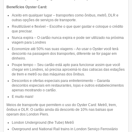
Benefícios Oyster Card:
Aceito em qualquer lugar – transportes como ônibus, metrô, DLR e
outras opções de serviços de transporte.
Reutilizável e flexível – Escolhe o que quer gastar e coloque o crédito
que precisar.
Nunca expira – O cartão nunca expira e pode ser utilizado na próxima
viagem para Londres
Economize até 50% nas suas viagens – Ao usar o Oyster você terá
desconto na passagem dos transportes, diferente se for pagar em
dinheiro.
Poupe tempo – Seu cartão está apto para funcionar assim que você
chegar em Londres, só precisa aproximá-lo das catracas das estações
de trem e metrô ou das máquinas dos ônibus.
Descontos e ofertas especiais para entretenimento – Garanta
descontos especiais em restaurantes, lojas e outros estabelecimentos
apenas mostrando o cartão.
E muito mais!
Meios de transporte que permitem o uso do Oyster Card: Metrô, trem,
ônibus e DLR. O cartão ainda dá desconto de 10% nas balsas que
operam dos London Piers.
London Underground (the Tube) Metrô
Overground and National Rail trains in London Serviço Ferroviário