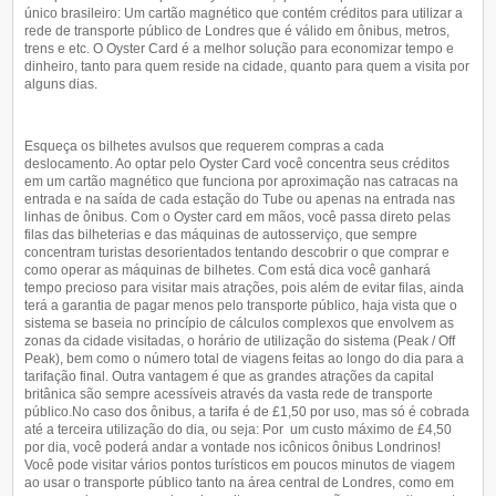
único brasileiro: Um cartão magnético que contém créditos para utilizar a
rede de transporte público de Londres que é válido em ônibus, metros,
trens e etc. O Oyster Card é a melhor solução para economizar tempo e
dinheiro, tanto para quem reside na cidade, quanto para quem a visita por
alguns dias.
Esqueça os bilhetes avulsos que requerem compras a cada
deslocamento. Ao optar pelo Oyster Card você concentra seus créditos
em um cartão magnético que funciona por aproximação nas catracas na
entrada e na saída de cada estação do Tube ou apenas na entrada nas
linhas de ônibus. Com o Oyster card em mãos, você passa direto pelas
filas das bilheterias e das máquinas de autosserviço, que sempre
concentram turistas desorientados tentando descobrir o que comprar e
como operar as máquinas de bilhetes. Com está dica você ganhará
tempo precioso para visitar mais atrações, pois além de evitar filas, ainda
terá a garantia de pagar menos pelo transporte público, haja vista que o
sistema se baseia no princípio de cálculos complexos que envolvem as
zonas da cidade visitadas, o horário de utilização do sistema (Peak / Off
Peak), bem como o número total de viagens feitas ao longo do dia para a
tarifação final. Outra vantagem é que as grandes atrações da capital
britânica são sempre acessíveis através da vasta rede de transporte
público.No caso dos ônibus, a tarifa é de £1,50 por uso, mas só é cobrada
até a terceira utilização do dia, ou seja: Por um custo máximo de £4,50
por dia, você poderá andar a vontade nos icônicos ônibus Londrinos!
Você pode visitar vários pontos turísticos em poucos minutos de viagem
ao usar o transporte público tanto na área central de Londres, como em