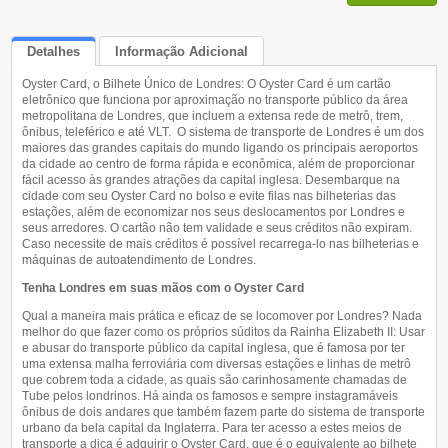
Detalhes
Informação Adicional
Oyster Card, o Bilhete Único de Londres: O Oyster Card é um cartão
Queremos Saber Sua Opinião
eletrônico que funciona por aproximação no transporte público da área
metropolitana de Londres, que incluem a extensa rede de metrô, trem,
ônibus, teleférico e até VLT. O sistema de transporte de Londres é um dos
maiores das grandes capitais do mundo ligando os principais aeroportos
da cidade ao centro de forma rápida e econômica, além de proporcionar
fácil acesso às grandes atrações da capital inglesa. Desembarque na
cidade com seu Oyster Card no bolso e evite filas nas bilheterias das
estações, além de economizar nos seus deslocamentos por Londres e
seus arredores. O cartão não tem validade e seus créditos não expiram.
Caso necessite de mais créditos é possível recarrega-lo nas bilheterias e
máquinas de autoatendimento de Londres.
Tenha Londres em suas mãos com o Oyster Card
Qual a maneira mais prática e eficaz de se locomover por Londres? Nada
melhor do que fazer como os próprios súditos da Rainha Elizabeth II: Usar
e abusar do transporte público da capital inglesa, que é famosa por ter
uma extensa malha ferroviária com diversas estações e linhas de metrô
que cobrem toda a cidade, as quais são carinhosamente chamadas de
Tube pelos londrinos. Há ainda os famosos e sempre instagramáveis
ônibus de dois andares que também fazem parte do sistema de transporte
urbano da bela capital da Inglaterra. Para ter acesso a estes meios de
transporte a dica é adquirir o Oyster Card, que é o equivalente ao bilhete