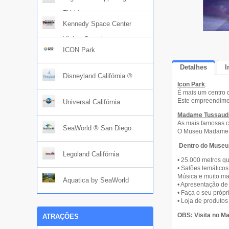
Flórida
Kennedy Space Center
Visitor Complex
ICON Park
Detalhes
I
Disneyland Califórnia ®
Icon Park
:
É mais um centro d
Este empreendimen
Universal Califórnia
Madame Tussauds
As mais famosas c
SeaWorld ® San Diego
O Museu Madame Tu
Dentro do Museu
Legoland Califórnia
• 25.000 metros q
• Salões temático
Música e muito ma
Aquatica by SeaWorld
• Apresentação de
• Faça o seu próp
• Loja de produt
OBS: Visita no Ma
ATRAÇÕES