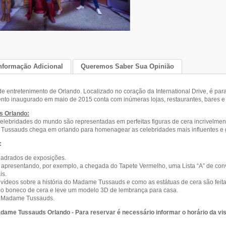
nformação Adicional
Queremos Saber Sua Opinião
e entretenimento de Orlando. Localizado no coração da International Drive, é para
to inaugurado em maio de 2015 conta com inúmeras lojas, restaurantes, bares e 
 Orlando:
elebridades do mundo são representadas em perfeitas figuras de cera incrivelment
ssauds chega em orlando para homenagear as celebridades mais influentes e gr
:
uadrados de exposições.
s apresentando, por exemplo, a chegada do Tapete Vermelho, uma Lista “A” de conv
is.
 vídeos sobre a história do Madame Tussauds e como as estátuas de cera são feita
rio boneco de cera e leve um modelo 3D de lembrança para casa.
os Madame Tussauds.
dame Tussauds Orlando - Para reservar é necessário informar o horário da vis