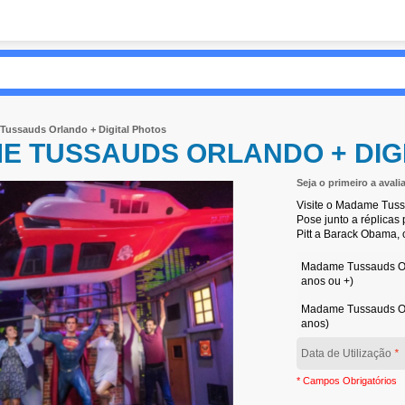
ussauds Orlando + Digital Photos
E TUSSAUDS ORLANDO + DIG
Seja o primeiro a avali
Visite o Madame Tussa
Pose junto a réplicas
Pitt a Barack Obama, 
Madame Tussauds Orl
anos ou +)
Madame Tussauds Orl
anos)
Data de Utilização
*
* Campos Obrigatórios