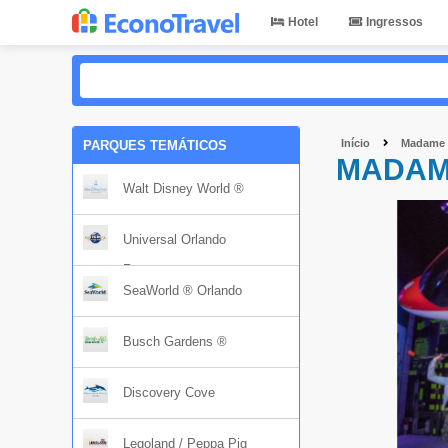
Hotel
Ingressos
Início
Madame T
PARQUES TEMÁTICOS
MADAM
Walt Disney World ®
Universal Orlando
Resort
SeaWorld ® Orlando
Busch Gardens ®
Discovery Cove
Legoland / Peppa Pig