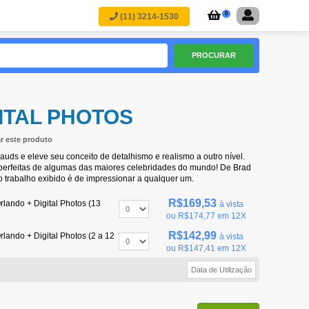
0
(11) 3214-1530
PROCURAR
ITAL PHOTOS
ar este produto
uds e eleve seu conceito de detalhismo e realismo a outro nível.
 perfeitas de algumas das maiores celebridades do mundo! De Brad
o trabalho exibido é de impressionar a qualquer um.
R$169,53
ando + Digital Photos (13
à vista
ou
R$174,77
em 12X
R$142,99
ando + Digital Photos (2 a 12
à vista
ou
R$147,41
em 12X