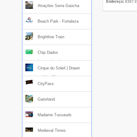
Endereço:
8387 In
Atrações Serra Gaúcha
Beach Park - Fortaleza
Brightline Train
Chip Dados
Internacional
Cirque du Soleil | Drawn
to Life - Disney
CityPass
Gatorland
Madame Tussauds
Medieval Times