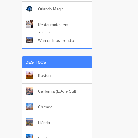
Orlando Magic
Restaurantes em
Orlando
Warner Bros. Studio
Tour Hollywood - Los
Angeles
DESTINOS
Boston
Califórnia (L.A. e Sul)
Chicago
Flórida