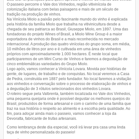
Queremos Saber Sua Opinião
O passeio percorre o Vale dos Vinhedos, região vitivinícola de
colonização italiana com belas paisagens e mais de um século de
tradição na produção de vinhos.
Na Vinícola Miolo a paixão pelo fascinante mundo do vinho é explicada
pela história da família Miolo que trabalha na vitivinicultura desde a
chegada de seu patriarca ao Brasil, Giuseppe Miolo, em 1897. Uma das
fundadoras do projeto Wines of Brasil, a Miolo Wine Group é a maior
exportadora de vinhos do Brasil e a mais reconhecida no mercado
internacional. A produção das quatro vinícolas do grupo soma, em média,
10 milhões de litros por ano e é cultivada em uma área de vinhedos
próprios com aproximadamente 1.000 hectares. É neste local que
participaremos de um Mini Curso de Vinhos e faremos a degustação de
cinco emblemáticas variedades do Grupo Miolo.
Logo após, vamos conhecer a Vinícola Lovara. Movida por histórias de
gente, de lugares, de trabalho e de conquistas. No local veremos a Casa
de Pedra, construída em 1887 pelo fundador. No local faremos a visitação
aos vinhedos e conversação sobre o processo de elaboração de vinhos e
a degustação de 3 rótulos selecionados dos vinhedos Lovara.
O roteiro segue pela Valbrenta, também localizada no Vale dos Vinhedos,
uma pequena queijaria onde é possível degustar os melhores queijos do
Brasil, produzidos de forma artesanal e com o carinho de uma família que
traz na sua história o respeito ao alimento e a escolha pela qualidade. Ao
fim, para adoçar ainda mais o passeio, vamos conhecer a loja da
Devoratta, fabricante de trufas artesanais.
Como lembrança deste dia especial, você irá levar pra casa uma linda
taça de vinho personalizada do passeio!