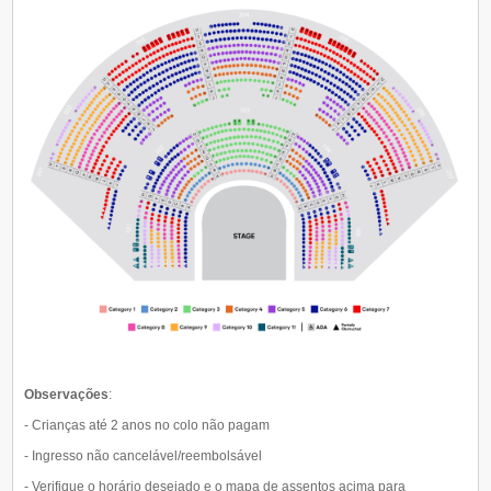
Observações
:
- Crianças até 2 anos no colo não pagam
- Ingresso não cancelável/reembolsável
- Verifique o horário desejado e o mapa de assentos acima para