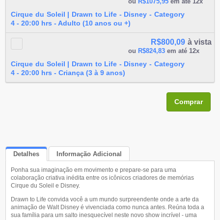
ou
R$1075,95
em até 12x
Cirque du Soleil | Drawn to Life - Disney - Category
4 - 20:00 hrs - Adulto (10 anos ou +)
R$800,09
à vista
ou
R$824,83
em até 12x
Cirque du Soleil | Drawn to Life - Disney - Category
4 - 20:00 hrs - Criança (3 à 9 anos)
Comprar
Detalhes
Informação Adicional
Ponha sua imaginação em movimento e prepare-se para uma
Queremos Saber Sua Opinião
colaboração criativa inédita entre os icônicos criadores de memórias
Cirque du Soleil e Disney.
Drawn to Life convida você a um mundo surpreendente onde a arte da
animação de Walt Disney é vivenciada como nunca antes. Reúna toda a
sua família para um salto inesquecível neste novo show incrível - uma