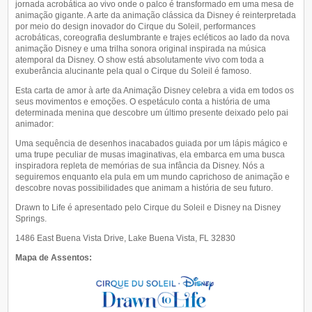
jornada acrobática ao vivo onde o palco é transformado em uma mesa de
animação gigante. A arte da animação clássica da Disney é reinterpretada
por meio do design inovador do Cirque du Soleil, performances
acrobáticas, coreografia deslumbrante e trajes ecléticos ao lado da nova
animação Disney e uma trilha sonora original inspirada na música
atemporal da Disney. O show está absolutamente vivo com toda a
exuberância alucinante pela qual o Cirque du Soleil é famoso.
Esta carta de amor à arte da Animação Disney celebra a vida em todos os
seus movimentos e emoções. O espetáculo conta a história de uma
determinada menina que descobre um último presente deixado pelo pai
animador:
Uma sequência de desenhos inacabados guiada por um lápis mágico e
uma trupe peculiar de musas imaginativas, ela embarca em uma busca
inspiradora repleta de memórias de sua infância da Disney. Nós a
seguiremos enquanto ela pula em um mundo caprichoso de animação e
descobre novas possibilidades que animam a história de seu futuro.
Drawn to Life é apresentado pelo Cirque du Soleil e Disney na Disney
Springs.
1486 East Buena Vista Drive, Lake Buena Vista, FL 32830
Mapa de Assentos: