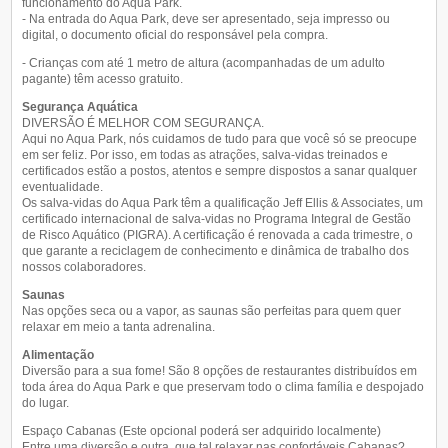
funcionamento do Aqua Park.
- Na entrada do Aqua Park, deve ser apresentado, seja impresso ou
digital, o documento oficial do responsável pela compra.
- Crianças com até 1 metro de altura (acompanhadas de um adulto
pagante) têm acesso gratuito.
Segurança Aquática
DIVERSÃO É MELHOR COM SEGURANÇA.
Aqui no Aqua Park, nós cuidamos de tudo para que você só se preocupe
em ser feliz. Por isso, em todas as atrações, salva-vidas treinados e
certificados estão a postos, atentos e sempre dispostos a sanar qualquer
eventualidade.
Os salva-vidas do Aqua Park têm a qualificação Jeff Ellis & Associates, um
certificado internacional de salva-vidas no Programa Integral de Gestão
de Risco Aquático (PIGRA). A certificação é renovada a cada trimestre, o
que garante a reciclagem de conhecimento e dinâmica de trabalho dos
nossos colaboradores.
Saunas
Nas opções seca ou a vapor, as saunas são perfeitas para quem quer
relaxar em meio a tanta adrenalina.
Alimentação
Diversão para a sua fome! São 8 opções de restaurantes distribuídos em
toda área do Aqua Park e que preservam todo o clima família e despojado
do lugar.
Espaço Cabanas (Este opcional poderá ser adquirido localmente)
Entre uma diversão e outra, que tal relaxar nas confortáveis Cabanas?