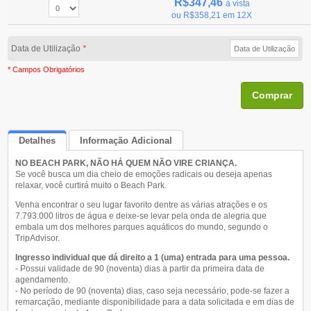
R$347,46
à vista
ou
R$358,21
em 12X
Data de Utilização
*
* Campos Obrigatórios
Comprar
Detalhes
Informação Adicional
NO BEACH PARK, NÃO HÁ QUEM NÃO VIRE CRIANÇA.
Queremos Saber Sua Opinião
Se você busca um dia cheio de emoções radicais ou deseja apenas
relaxar, você curtirá muito o Beach Park.
Venha encontrar o seu lugar favorito dentre as várias atrações e os
7.793.000 litros de água e deixe-se levar pela onda de alegria que
embala um dos melhores parques aquáticos do mundo, segundo o
TripAdvisor.
Ingresso individual que dá direito a 1 (uma) entrada para uma pessoa.
- Possui validade de 90 (noventa) dias a partir da primeira data de
agendamento.
- No período de 90 (noventa) dias, caso seja necessário, pode-se fazer a
remarcação, mediante disponibilidade para a data solicitada e em dias de