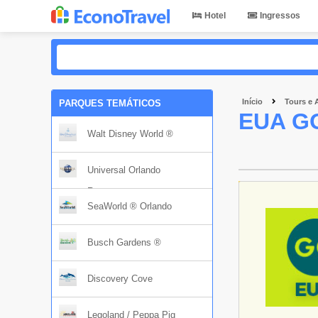
Hotel
Ingressos
Início
Tours e 
PARQUES TEMÁTICOS
EUA G
Walt Disney World ®
Universal Orlando
Resort
SeaWorld ® Orlando
Busch Gardens ®
Discovery Cove
Legoland / Peppa Pig