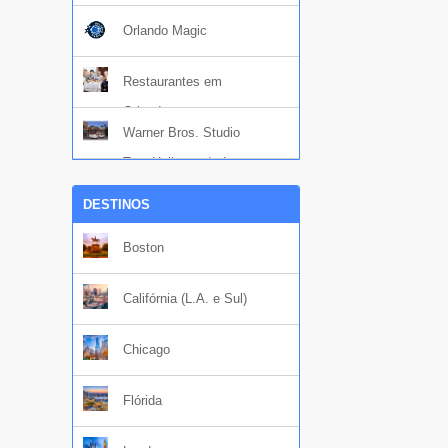
Orlando Magic
Restaurantes em
Orlando
Warner Bros. Studio
Tour Hollywood - Los
Angeles
DESTINOS
Boston
Califórnia (L.A. e Sul)
Chicago
Flórida