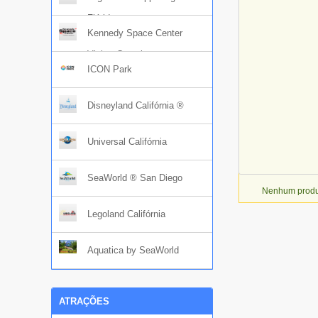
Flórida
Kennedy Space Center
Visitor Complex
ICON Park
Disneyland Califórnia ®
Universal Califórnia
SeaWorld ® San Diego
Nenhum produt
Legoland Califórnia
Aquatica by SeaWorld
ATRAÇÕES