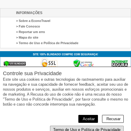
INFORMAÇÕES
> Sobre a EconoTravel
> Fale Conosco
> Reportar um erro
> Mapa do site
> Termo de Uso e Política de Privacidade
Controle sua Privacidade
Este site usa cookies e outras tecnologias de rastreamento para auxiliar
na navegação e sua capacidade de fornecer feedback, aceitar seu uso de
nossos produtos e serviços, auxiliar em nossos esforços promocionais e
de marketing. A Recusa do uso de cookie não é uma recusa do nosso
"Termo de Uso e Política de Privacidade", por favor consulte o mesmo no
botão e caso não concorde interrompa sua navegação.
SIGA-NOS
© 2020 EconoTravel by RCA - Av. Ipiranga, 344 (Edifício Itália) - 23º andar , sala 231A - Tel: 11 3214-1530 -
Aceitar
Recusar
E-mail: vendas@econotravel.com.br - CNPJ: 72.744.196/0001-30.
Termo de Uso e Política de Privacidade